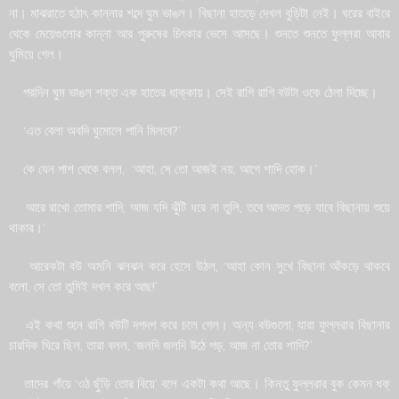
না। মাঝরাতে হঠাৎ কান্নার শব্দে ঘুম ভাঙল। বিছানা হাতড়ে দেখল বুড়িটা নেই। ঘরের বাইরে
থেকে মেয়েগুলোর কান্না আর পুরুষের চিৎকার ভেসে আসছে। শুনতে শুনতে ফুল্লরা আবার
ঘুমিয়ে গেল।
পরদিন ঘুম ভাঙল শক্ত এক হাতের ধাক্কায়। সেই রাগি রাগি বউটা ওকে ঠেলা দিচ্ছে।
‘এত বেলা অবদি ঘুমোলে পানি মিলবে?’
কে যেন পাশ থেকে বলল, ‘আহা, সে তো আজই নয়, আগে শাদি হোক।’
আরে রাখো তোমার শাদি, আজ যদি ঝুঁটি ধরে না তুলি, তবে আদত পড়ে যাবে বিছানায় শুয়ে
থাকার।’
আরেকটা বউ অমনি ঝনঝন করে হেসে উঠল, ‘আহা কোন সুখে বিছানা আঁকড়ে থাকবে
বলো, সে তো তুমিই দখল করে আছ!’
এই কথা শুনে রাগি বউটি দপদপ করে চলে গেল। অন্য বউগুলো, যারা ফুল্লরার বিছানার
চারদিক ঘিরে ছিল, তারা বলল, ‘জলদি জলদি উঠে পড়, আজ না তোর শাদি?’
তাদের গাঁয়ে ‘ওঠ ছুঁড়ি তোর বিয়ে’ বলে একটা কথা আছে। কিন্তু ফুল্লরার বুক কেমন ধক্