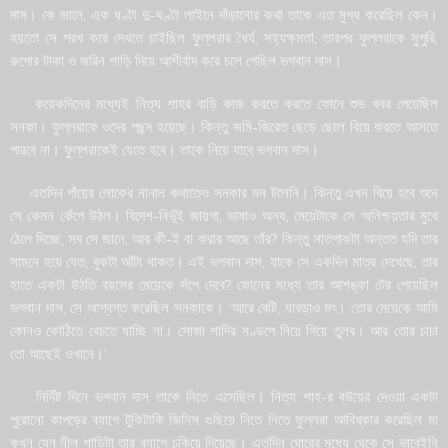
দাস। কে জানে, এক ঘণ্টা দু-ঘণ্টা লাইনে দাঁড়ানোর কথা তাকে এত মুগ্ধ করেছিল কেন।
হয়তো সে পরখ করে দেখতে চাইছিল ফুল্লরার ধৈর্য, সহ্যক্ষমতা, তারপর ফুল্লরাকে সুপুরি,
রুপোর টাকা ও জরিন শাড়ি দিয়ে আশীর্বাদ করে চলে গেছিল ভগবান দাস।
কয়েকদিনের মধ্যেই নিত্য শাহর বাড়ি কাজ করতে করতে ফোনে শুভ খবর পেয়েছিল
সনকা। ফুল্লরাকে ওদের পছন্দ হয়েছে। কিন্তু জমি-জিরেত ছেড়ে ছেলে বিয়ে করতে আসতে
পারবে না। ফুল্লরাকেই যেতে হবে। তাকে নিয়ে যাবে ভগবান দাস।
এতদিন গাঁয়ের লোকের নানান কথাতেও সনকার মন টলেনি। কিন্তু এখন বিয়ে হবে শুনে
সে কেমন কেঁপে উঠল। বিদেশ-বিভূঁই জায়গা, ভাষাও অন্য, মেয়েটাকে সে অনিশ্চয়তার মুখে
ঠেলে দিচ্ছে, সব সে জানে, আর কী-ই বা করার আছে তাঁর? কিন্তু সাতপাকটা অন্তত যদি তার
সামনে হয়ে যেত, বুকটা আঁটা থাকত। এই ভগবান দাস, যাকে সে একদিন মাত্র দেখেছে, তার
হাতে একটা উঠতি বয়সের মেয়েকে সঁপে দেবে? ফোনের মধ্যে তার আশঙ্কা টের পেয়েছিল
ভগবান দাস, সে আশ্বস্ত করেছিল সনকাকে। ‘আরে বেটি, ঘাবড়াও মৎ। তোর মেয়েকে আমি
কোনও কোঠিতে বেচতে যাচ্ছি না। সোজা শাদির মণ্ডপে নিয়ে গিয়ে তুলব। আর তোর চাচা
তো আছেই ওখানে।’
নির্দিষ্ট দিনে ভগবান দাস তাকে নিতে এসেছিল। নিত্য শাহ-র বউয়ের দেওয়া একটা
পুরোনো কাপড়ের ব্যাগে টুকিটাকি জিনিস গুছিয়ে নিতে নিতে ফুল্লরা আবিষ্কার করেছিল মা
কখন যেন নীল শাড়িটা তার ব্যাগে ঢুকিয়ে দিয়েছে। এতদিন ঘোরের মধ্যে থেকে সে ভাবেইনি