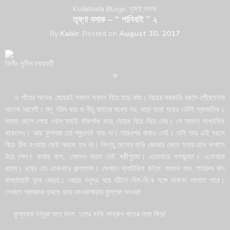
Kolikhata Blogs
,
তৃষ্ণা বসাক
তৃষ্ণা বসাক – “ পানিবাই ” ২
By
Kabir
.
Posted on
August 30, 2017
শিল্পীঃ সুদীপ চক্রবর্তী
৩
এ গাঁয়ের অনেক মেয়েরই সকাল সকাল বিয়ে হয়ে যায়। বিয়ের সরকারি বয়সে পৌঁছোনোর
অনেক আগেই। শুধু গরিব ঘরে বা নীচু জাতের মধ্যে নয়, বড়ো বড়ো ঘরেও এটাই স্বাভাবিক।
ভালো ছেলে পেয়ে গেলে সবাই হাঁকপাঁক করে মেয়ের বিয়ে দিয়ে দেয়। সে সামনে মাধ্যমিক
থাকলেও। আর ফুল্লরা তো স্কুলেই যায় না। তারওপর বাবাও নেই। তাই তার এই বয়সে
বিয়ে ঠিক হওয়ায় কেউ অবাক হল না। কিন্তু ছেলের বাড়ি কোথায় জেনে সবার চোখ কপালে
উঠে গেল। কথায় বলে, ‘কোনও কালে নেই ষষ্ঠীপুজো। একেবারে দশভুজো’। একেবারে
বম্বে। বম্বে তো একেবারে কল্পলোক। সেখানে ক্যাটরিনা কইফ, সলমন খান, শাহরুখ খান
রাস্তাঘাটে ঘুরে বেড়ায়। ভোরে সমুদ্র ধরে হাঁটলে বিগ-বি-র সঙ্গে ধাক্কা লাগতে পারে।
সেখানে শ্বশুরঘর করতে যাবে কাওরাপাড়ার ফুল্লরা কাওরা!
ফুল্লরার বন্ধুরা শুনে বলল, ‘তোর নাকি শাহরুখ খানের সঙ্গে বিয়ে!’