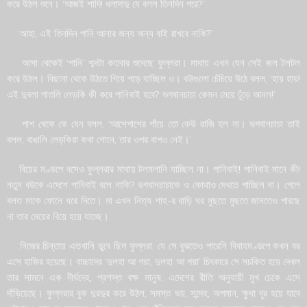
করে উঠল শুনে। ‘আজই শাদি! ধলাদাদু যে বলল তিনদিন পরে?’
‘আহা, এই তিনদিন পানি আনার জন্য অন্য বাই রাখবে নাকি?’
আসা থেকেই ‘পানি’ শব্দটা কতবার শুনেছে ফুল্লরা। মাথায় এখন যেন সেই জল টলটল
করে উঠল। বিছানা থেকে উঠতে গিয়ে পড়ে যাচ্ছিল ও। বউগুলো চেঁচিয়ে উঠে বলল, ‘হায় হায়!
এই দুবলা পাতলি লেড়কি কী করে পানিবাই হবে? ভগবানচাচা কেমন মেয়ে ঢুঁড়ে আনল!’
পাশ থেকে কে যেন বলল, ‘আশেপাশের গাঁয়ে তো কেউ রাজি হল না। ভগবানচাচা তাই
বলল, বাঙালি লেড়কিরা কথা শোনে, তার ওপর বাপও নেই।’
বিয়ের মণ্ডপে বসেও ফুল্লরার মাথায় টলমলানি যাচ্ছিল না। পানিবাই! পানিবাই মানে কী!
নতুন বউকে এদেশে পানিবাই বলে নাকি? ভগবানচাচাকে ও কোথাও দেখতে পাচ্ছিল না। পেলে
বলত মাকে ফোনে ধরে দিতে। মা এখন নিত্য শাহ-র বাড়ি ঘর মুছতে মুছতে জানতেও পারছে
না তার মেয়ের বিয়ে হয়ে যাচ্ছে।
নিজের চিন্তায় এতখানি ডুবে ছিল ফুল্লরা, যে সে বুঝতেও পারেনি বিবাহমণ্ডপে কখন বর
এসে হাজির হয়েছে। বাচ্চাদের ‘দুলহা আ গয়া, দুলহা আ গয়া’ চিৎকারে সে সচকিত হয়ে দেখল
তার সামনে এক দীর্ঘদেহ, প্রশস্ত বক্ষ মানুষ, এদেশের রীতি অনুযায়ী মুখ ঢেকে এসে
দাঁড়িয়েছে। ফুল্লরার বুক দুরদুর করে উঠল, সমস্ত ভয়, সন্দেহ, অপমান, ক্ষুধা দূর হয়ে যাবে