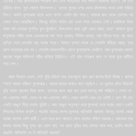
এইবার। তার কল্পলোকের শাহরুখ খান এসে দাঁড়িয়েছে তার সামনে বরমাল্য হাতে। কে যেন
চেঁচিয়ে বলল, ‘মুখ খোলো কিষণলাল।’ দুলহা মুখের ওপর থেকে চাঁদমালার মতো ঢাকা সরিয়ে
নিল। অমনি ফুল্লরার নাকে এসে লাগল একটা পচা গন্ধ। বাবাকে জল থেকে তোলার পর
যেমন গন্ধ বেরোচ্ছিল। কিন্তু সত্যি সত্যি তো এমন গন্ধ কোথাও নেই। চারদিকে ঘিরে
থাকা বউ-মেয়েরা সুগন্ধি ফুল ছুঁড়ছিল, কিষণলাল কড়া সেন্ট মেখে আছে, তবে? আসলে বুড়ো
মানুষদের শরীর থেকে একধরনের পচা গন্ধ বেরোয়, শিথিল চামড়া, নড়া দাঁতের গন্ধ, বহু বছর
দুনিয়া দেখে ভেতরটা পচে যাবার গন্ধ। সামনে দুলহা সেজে যে লোকটা দাঁড়িয়ে আছে, তার
বয়স সত্তরের কম নয়। লোকটা ভাবলেশহীন চোখে ফুল্লরাকে দেখছিল, আর ফুল্লরার ষোলো
বছরের সবুজ লাউডগা শরীর গুলিয়ে উঠছিল। এই তার শাহরুখ খান! সে মাথা ঘুরে মাটিতে
পড়ে গেল।
জ্ঞান ফিরতে দেখল, সেই বুড়ি মহিলা তার চোখেমুখে অল্প অল্প জলের ছিটে দিচ্ছে। জলের
স্পর্শে আরাম হচ্ছিল ফুল্লরার। আবার মায়ের কথাও মনে পড়ছিল। সে ডুকরে কেঁদে উঠতেই
বুড়ি তাকে প্রবোধ দিয়ে বলল, ‘দুলহার বয়স আর রূপ দেখে ফালতু কষ্ট পাচ্ছিস। যেমন না-
কা-ওয়াস্তে শাদি, তেমন না-কা-ওয়াস্তে পতি। তোর আসলি মরদ তো ওইটা।’ বলে কী যেন
একটা আঙুল দিয়ে দেখায় বুড়িটা। আর আঙুল অনুসরণ করে ফুল্লরা দেখে ঘরের কোণে একটা
পিতলের বিশাল কলশি। গড়নটা তাদের দেশের তুলনায় খানিকটা আলাদা, কিন্তু দেখেই বোঝা
যাচ্ছে অনেক বেশি ভারী। এতে করে জল আনতে গেলে মোষের শক্তি দরকার। আচমকা তার
মাথায় পরপর কিছু দৃশ্য-শব্দ খেলে যায়, গত রাতে বুড়ির তার কোমর পরখ করা, দুবলি-পাতলি
বাঙালি, পানিবাই! সে-ই পানিবাই নয়তো?