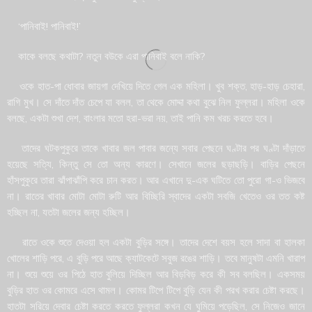
‘পানিবাই! পানিবাই!’
কাকে বলছে কথাটা? নতুন বউকে এরা পানিবাই বলে নাকি?
ওকে হাত-পা ধোবার জায়গা দেখিয়ে দিতে গেল এক মহিলা। খুব শক্ত, হাড়-হাড় চেহারা,
রাগি মুখ। সে দাঁতে দাঁত চেপে যা বলল, তা থেকে মোদ্দা কথা বুঝে নিল ফুল্লরা। মহিলা ওকে
বলছে, একটা শুখা দেশ, বাংলার মতো হরা-ভরা নয়, তাই পানি কম খরচ করতে হবে।
তাদের ঘটকপুকুরে তাকে খাবার জল পাবার জন্যে সবার পেছনে ঘণ্টার পর ঘণ্টা দাঁড়াতে
হয়েছে সত্যি, কিন্তু সে তো অন্য কারণে। সেখানে জলের ছড়াছড়ি। বাড়ির পেছনে
হাঁসপুকুরে তারা ঝাঁপাঝাঁপি করে চান করত। আর এখানে দু-এক ঘটিতে তো পুরো গা-ও ভিজবে
না। রাতের খাবার মোটা মোটা রুটি আর বিচ্ছিরি স্বাদের একটা সবজি খেতেও ওর তত কষ্ট
হচ্ছিল না, যতটা জলের জন্য হচ্ছিল।
রাতে ওকে শুতে দেওয়া হল একটা বুড়ির সঙ্গে। তাদের দেশে বয়স হলে সাদা বা হালকা
খোলের শাড়ি পরে, এ বুড়ি পরে আছে ক্যাটকেটে সবুজ রঙের শাড়ি। তবে মানুষটা এমনি খারাপ
না। শুয়ে শুয়ে ওর পিঠে হাত বুলিয়ে দিচ্ছিল আর বিড়বিড় করে কী সব বলছিল। একসময়
বুড়ির হাত ওর কোমরে এসে থামল। কোমর টিপে টিপে বুড়ি যেন কী পরখ করার চেষ্টা করছে।
হাতটা সরিয়ে দেবার চেষ্টা করতে করতে ফুল্লরা কখন যে ঘুমিয়ে পড়েছিল, সে নিজেও জানে