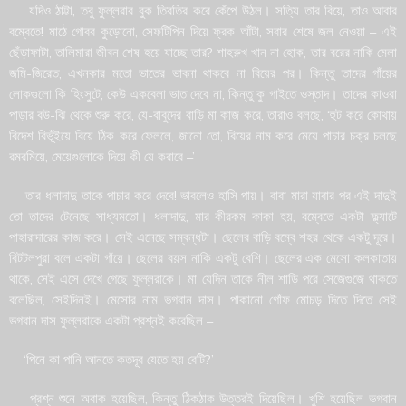
যদিও ঠাট্টা, তবু ফুল্লরার বুক তিরতির করে কেঁপে উঠল। সত্যি তার বিয়ে, তাও আবার
বম্বেতে! মাঠে গোবর কুড়োনো, সেফটিপিন দিয়ে ফ্রক আঁটা, সবার শেষে জল নেওয়া – এই
ছেঁড়াফাটা, তালিমারা জীবন শেষ হয়ে যাচ্ছে তার? শাহরুখ খান না হোক, তার বরের নাকি মেলা
জমি-জিরেত, এখনকার মতো ভাতের ভাবনা থাকবে না বিয়ের পর। কিন্তু তাদের গাঁয়ের
লোকগুলো কি হিংসুটে, কেউ একবেলা ভাত দেবে না, কিন্তু কু গাইতে ওস্তাদ। তাদের কাওরা
পাড়ার বউ-ঝি থেকে শুরু করে, যে-বাবুদের বাড়ি মা কাজ করে, তারাও বলছে, ‘হুট করে কোথায়
বিদেশ বিভূঁইয়ে বিয়ে ঠিক করে ফেললে, জানো তো, বিয়ের নাম করে মেয়ে পাচার চক্র চলছে
রমরমিয়ে, মেয়েগুলোকে দিয়ে কী যে করাবে –’
তার ধলাদাদু তাকে পাচার করে দেবে! ভাবলেও হাসি পায়। বাবা মারা যাবার পর এই দাদুই
তো তাদের টেনেছে সাধ্যমতো। ধলাদাদু, মার কীরকম কাকা হয়, বম্বেতে একটা ফ্ল্যাটে
পাহারাদারের কাজ করে। সেই এনেছে সম্বন্ধটা। ছেলের বাড়ি বম্বে শহর থেকে একটু দূরে।
বিটটলপুরা বলে একটা গাঁয়ে। ছেলের বয়স নাকি একটু বেশি। ছেলের এক মেসো কলকাতায়
থাকে, সেই এসে দেখে গেছে ফুল্লরাকে। মা যেদিন তাকে নীল শাড়ি পরে সেজেগুজে থাকতে
বলেছিল, সেইদিনই। মেসোর নাম ভগবান দাস। পাকানো গোঁফ মোচড় দিতে দিতে সেই
ভগবান দাস ফুল্লরাকে একটা প্রশ্নই করেছিল –
‘পিনে কা পানি আনতে কতদূর যেতে হয় বেটি?’
প্রশ্ন শুনে অবাক হয়েছিল, কিন্তু ঠিকঠাক উত্তরই দিয়েছিল। খুশি হয়েছিল ভগবান