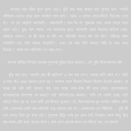
কন্নায় তার শরীর ফুলে ফুলে ওঠে। বুড়ি তার গায়ে মাথায় হাত বুলিয়ে বলে, ‘পাগলি
কাঁহিকা! এখনও বরের বয়স ভাবছিস বসে বসে। আরে, ও তোকে কোনওদিনই বিছানায় নেবে
না। সে তো আছেই আশাবাই। ধরমপত্নী। তবে কি না, পুরুষের কাম, কখন কাকে দেখে
জেগে ওঠে। কুছ সাল পহলে, এক বরসাতের রাতে, আশাবাই বাচ্চা বিয়োতে মাইকে গেছে,
আমাকে ডাকল। তা কী করে না বলি বল, পানিবাই হলেও বউ তো বটে। শরীরের স্বাদ
পেয়েছিল তো, তাই আমায় তাড়ায়নি। এখন তো আর পানি আনতে পারি না, তাও রেখে
দিয়েছে। অথচ কত পানিবাই এল আর গেল।
কান্না থামিয়ে বিস্ময়ে হতবাক ফুল্লরা বুড়ির দিকে তাকায়। এই বুড়ি কিষণলালের বউ!
বুড়ি বলে চলে, ‘আসলি বাত কী জানিস? এ হল শুখা দেশ। সহজে পানি মেলে না। পানি
Phone
দু-তিন গাঁও ভেঙে আনতে যেতে হয়। সকালে গেলে ফিরতে ফিরতে বিকেল তিনটে-চারটে। তা
ঘরের বউ যদি পানি আনতে যায়, তবে ঘরের কাম-কাজ কী করে চলবে, খানাপাকানো,
বালবাচ্চাদের পালপোষ কে করবে? তাই পানিবাইদের দরকার। শাদি তো একটা হচ্ছে, তাই
WhatsApp
মাইনে দিতে হয় না, ডাল-রুটি তো মিলবে দুবেলা। তা, কিষণলালের খুব বদনাম, বউটাও রাগি,
তাই এখানকার কেউ আর পানিবাই হয়ে আসতে চায় না। একজনকে তো পিটিয়েই …’ বুড়ি কী
যেন বলতে গিয়ে চুপ করে যায়। ফুল্লরা হাঁটুর ওপর মুখ রেখে সেই নিঃশব্দ্য থেকে কিছু খুঁড়ে
Track Your Order
বার করার চেষ্টা করে, জলের মতো। শুখা দেশে চোখের জলও যে শুকিয়ে যায়, কে জানত!