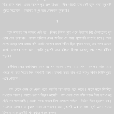
বিয়ে মানে মাকে ছেড়ে অনেক দূরে চলে যাওয়া। নীল শাড়িটা তার সেই ভুলে থাকা ব্যাথাটা
খুঁচিয়ে দিয়েছিল। বিছানায় উপুড় হয়ে কেঁদেছিল ফুল্লরা।
৪
নতুন জায়গায় ঘুম আসতে দেরি হয়। কিন্তু বিটটলপুরায় এসে বিছানায় পিঠ ঠেকাইতেই ঘুম
এসে গেল ফুল্লরার। কারণ দুদিনের ট্রেন জার্নিতে সে প্রায় ঘুমোয়নি বললেই চলে। মাকে
ছেড়ে এতদূর চলে আসার কষ্ট একটা ফোড়ার মতো টাটিয়ে ছিল বুকের মধ্যে, তার ওপর অচেনা
একটা লোকের সঙ্গে আসা, প্রতি মুহূর্তেই মনে হচ্ছিল হিংস্র নেকড়ে তার ওপর ঝাঁপিয়ে
পড়বে।
স্টেশনে নেমে ধলাদাদুকে দেখে ওর মন অনেক হালকা হয়ে গেল। ধলাদাদু আজ যেতে
পারছে না, তবে বিয়ের দিন অবশ্যই যাবে। তারপর দুবার বাস পাল্টে সন্ধে নাগাদ বিটটলপুরায়
এসে পৌঁছোল।
বাস থেকে নেমে সে দেখল পুরো গ্রামটা অন্ধকারে ডুবে আছে। মাঝে মাঝে টিমটিমে
লণ্ঠনের আলো। গ্রামে এখনও বিদ্যুৎ আসেনি। বাস থেকে নেমে কাঁচা সড়ক দিয়ে অল্প একটু
হেঁটে ওর শ্বশুরবাড়ি। একটা লোক আলো নিয়ে এগোতে গেছিল। উঠোন ঘিরে ছড়ানো ঘর।
লণ্ঠনের আলোয় ও বুঝতে পারল না ভালো। ওরা ঢুকতেই একদল বাচ্চা ছুটে এল। ওদের
চিৎকার থেকে একটাই শব্দ বুঝতে পারল ফুল্লরা।