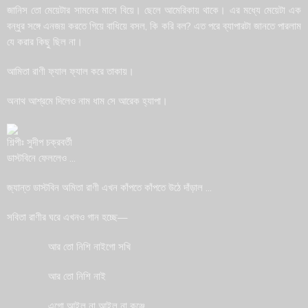
জানিস তো মেয়েটার সামনের মাসে বিয়ে। ছেলে আমেরিকায় থাকে। এর মধ্যে মেয়েটা এক
বন্ধুর সঙ্গে এনজয় করতে গিয়ে বাধিয়ে বসল, কি করি বল? এত পরে ব্যাপারটা জানতে পারলাম
যে করার কিছু ছিল না।
আমিতা রাণী ফ্যাল ফ্যাল করে তাকায়।
অনাথ আশ্রমে দিলেও নাম ধাম সে আরেক হ্যাপা।
শিল্পীঃ সুদীপ চক্রবর্তী
ডাস্টবিনে ফেললেও …
জ্যান্ত ডাস্টবিন অমিতা রাণী এখন কাঁপতে কাঁপতে উঠে দাঁড়াল …
সবিতা রাণীর ঘরে এখনও গান হচ্ছে—
Phone
আর তো নিশি নাইগো সখি
আর তো নিশি নাই
WhatsApp
এগো আইল না আইল না কুঞ্জে