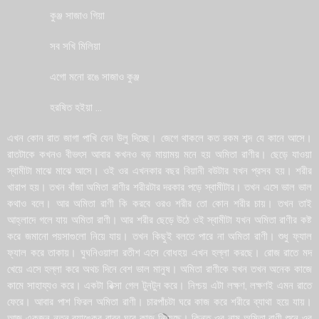
কুঞ্জ সাজাও গিয়া
সব সখি মিলিয়া
এগো মনো রঙে সাজাও কুঞ্জ
হরষিত হইয়া …
এখন কোন রাত জাগা পাখি যেন উলু দিচ্ছে। জেগে থাকলে কত রকম শব্দ যে কানে আসে।
রাতটাকে কখনও বীভৎস আবার কখনও বড় মায়াময় মনে হয় অমিতা রাণীর। ছেড়ে যাওয়া
স্বামীটা মাঝে মাঝে আসে। ওই ওর এখনকার বছর বিয়ানী বউটার যখন প্রসব হয়। শরীর
খারাপ হয়। তখন বাঁজা অমিতা রাণীর শরীরটার দরকার পড়ে স্বামীটার। তখন এসে ভাল ভাল
কথাও বলে। আর অমিতা রাণী কি করবে ওরও শরীর তো কোন শরীর চায়। তখন তাই
আহ্লাদে গলে যায় অমিতা রাণী। আর শরীর ছেড়ে উঠে ওই স্বামীটা যখন অমিতা রাণীর কষ্ট
করে জমানো পয়সাগুলো নিয়ে যায়। তখন কিছুই বলতে পারে না অমিতা রাণী। শুধু ফ্যাল
ফ্যাল করে তাকায়। ঘুঘনিওয়ালা রতীশ এসে বোধহয় এখন হল্লা করছে। রোজ রাতে মদ
খেয়ে এসে হল্লা করে অথচ দিনে বেশ ভাল মানুষ। অমিতা রাণীকে যখন তখন অনেক কাজে
কামে সাহায্যও করে। একটা রিক্সা গেল টুনটুন করে। নিশ্চয় এটা লক্ষণ, লক্ষণই এমন রাতে
ফেরে। আবার পাশ ফিরল অমিতা রাণী। চারপাঁচটা ঘরে কাজ করে শরীরে ব্যাথা হয়ে যায়।
আজ একজন নতুন ব্যাঙ্কের বাবুর ঘরে কাজ নিয়েছে। কিন্তু ওর নাম অমিতা রাণী শুনে ওর