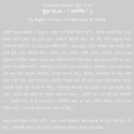
Kolikhata Blogs
,
ঝুমুর পাণ্ডে
ঝুমুর পাণ্ডে – “ ডাস্টবিন ” ২
By
Kabir
.
Posted on
February 8, 2018
পেঁচাটা আবার ডাকছে। ডাকুক। আবার পাশ ফিরল অমিতা রাণী। চালের ফোকর দিয়ে এখন
চাঁদের আলো ঢুকছে ওর ছোট্ট ঘরে। চারদিকে জিনিসে ভরা। কি নেই, সমীর বাবুদের ফেলে
দেওয়া সব জিনিসই এনে ঘরে ভরে অমিতা রানী। ভাঙা চেয়ার, ছেঁড়া পাপোষ, ভাঙা বালতি, জঙ
লাগা ছুরি, ছেঁড়া বিছানার চাদর, তোষক, লেপ, কম্বল, শিশি বোতল, এমনকি ফেলে দেওয়া
পুরোনো লিপস্টিক, শুকিয়ে যাওয়া নেল পালিশের শিশি, ক্লিনজার, বডিওয়েলের শিশি সব এনে
জড়ো করে আমিতা রানী। সমীরবাবুর মেয়ে তাই ওকে নাম দিয়েছে ডাস্টবিন। এখন আর ওদের
কষ্ট করে নিয়ে রাস্তার ডাস্টবিনে ফেলতে হয় না কিছু। জীবন্ত ডাস্টবিনই সব কিছু বহন
করে, ধারণ করে, করে লালনও। এমনকি ফ্রিজে রাখা নষ্ট হয়ে যাওয়া তরিতরকারি, রান্না
তরকারি খারাপ হয়ে যাওয়া সব কিছু। সমীরবাবুর কলেজে পড়া মেয়েটা যখন অল্প খেয়েই উঠে
পড়ে। থালায় পড়ে থাকে যত সুস্বাদু খাবার মা বলে— ফেললি কেন এত কষ্ট করে বানালাম
— মেয়েটা তখন হি হি করে হাসে। ডাস্টবিন আছে না! আর অমিতা রানীরও কোন ঘেন্না
পিত্তি নেই। সব কিছু ধারণ করে। হ্যাঁ সব কিছু। …
আবার পাশ ফিরল অমিতা রানী। এখন একটা রাতজাগা পাখি ডাকছে ঝি উঠ। বউ উঠ। ঝি
উঠ … মালিকনী সবিতা রাণীর ঘরেও অধিবাসের ধামাইল দিচ্ছে মেয়ে বউরা—