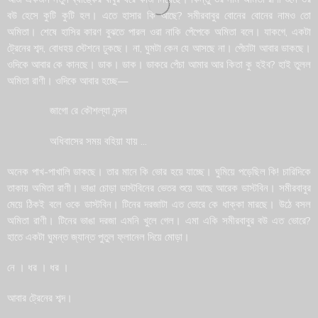
বউ হেসে কুটি কুটি হল। এতে হাসার কি আছে? সমীরবাবুর বোনের বোনের নামও তো
অমিতা। শেষে হাসির কারণ বুঝতে পারল ওরা নাকি পেঁপেকে অমিতা বলে। যাকগে, একটা
ট্রেনের শব্দ, বোধহয় স্টেশনে ঢুকছে। না, ঘুমটা কেন যে আসছে না। পেঁচাটা আবার ডাকছে।
ওদিকে আবার কে কানছে। ডাক। ডাক। ডাকরে পেঁচা আমার আর কিতা কু হইব? হাই তুলল
অমিতা রাণী। ওদিকে আবার হচ্ছে—
জাগো রে কৌশল্যা নন্দন
অধিবাসের সময় বহিয়া যায় …
অনেক পাখ-পাখালি ডাকছে। তার মানে কি ভোর হয়ে যাচ্ছে। ঘুমিয়ে পড়েছিল কি! চারিদিকে
তাকায় অমিতা রাণী। ভাঙা চোড়া ডাস্টবিনের ভেতর শুয়ে আছে আরেক ডাস্টবিন। সমীরবাবুর
মেয়ে ঠিকই বলে ওকে ডাস্টবিন। টিনের দরজাটা এত ভোরে কে ধাক্কা মারছে। উঠে বসল
অমিতা রাণী। টিনের ভাঙা দরজা এমনি খুলে গেল। এমা একি সমীরবাবুর বউ এত ভোরে?
হাতে একটা ঘুমন্ত জ্যান্ত পুতুল ফ্লানেল দিয়ে মোড়া।
নে । ধর । ধর ।
আবার ট্রেনের শব্দ।