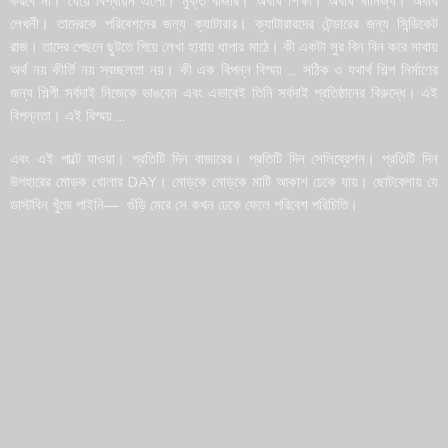
করবে না। ধেয়ে বিশ্বায়ন এলো। মুক্ত বাজার। অবাধ শিক্ষা। অবাধ বানিজ্য। অবাধ
লেখনী। তাদেরকে পরিবেশনের জন্য ক্যাটারার। ক্যাটারারদের টেন্ডারের জন্য সিন্ডিকেট
রাজ। তাদের পেছনে ছুটতে গিয়ে লেখা হারায় ধাপার মাঠে। কী একটা সুর বিন বিন করে মাথায়
অর্থ নয় কীর্তি নয় স্বচ্ছলতা নয়। কী এক বিপন্ন বিস্ময় … সঠিক ও যথার্থ শিল্প নির্মাণের
জন্য শিল্পী সর্বদাই নিজেকে ভাঙবেন এবং এভাবেই তিনি সর্বদাই প্রতিষ্ঠানের বিরুদ্ধে। এই
বিপন্নতা। এই বিস্ময় …
এবং এই পাল্টে যাওয়া। প্রতিটি দিন বাজারের। প্রতিটি দিন সেলিব্রেশন। প্রতিটি দিন
উপহারের মোড়ক খোলার DAY। মোড়কে মোড়কে মাটি আকাশ ঢেকে যায়। ছোটবেলায় যে
ডাস্টবিন খুঁজে পাইনি— গুঁড়ি মেরে সে কখন ঢেকে ফেলে পরিবেশ পরিচিতি।