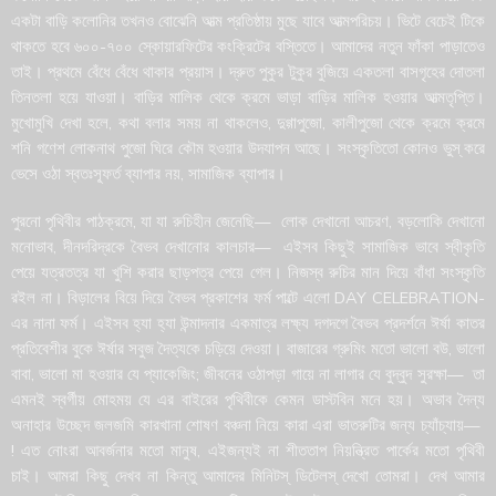
একটা বাড়ি কলোনির তখনও বোঝেনি আত্ম প্রতিষ্ঠায় মুছে যাবে আত্মপরিচয়। ভিটে বেচেই টিকে
থাকতে হবে ৬০০-৭০০ স্কোয়ারফিটের কংক্রিটের বস্তিতে। আমাদের নতুন ফাঁকা পাড়াতেও
তাই। প্রথমে বেঁধে বেঁধে থাকার প্রয়াস। দ্রুত পুকুর টুকুর বুজিয়ে একতলা বাসগৃহের দোতলা
তিনতলা হয়ে যাওয়া। বাড়ির মালিক থেকে ক্রমে ভাড়া বাড়ির মালিক হওয়ার আত্মতৃপ্তি।
মুখোমুখি দেখা হলে, কথা বলার সময় না থাকলেও, দুগ্গাপুজো, কালীপুজো থেকে ক্রমে ক্রমে
শনি গণেশ লোকনাথ পুজো ঘিরে কৌম হওয়ার উদযাপন আছে। সংস্কৃতিতো কোনও ভুস্ করে
ভেসে ওঠা স্বতঃস্ফূর্ত ব্যাপার নয়, সামাজিক ব্যাপার।
পুরনো পৃথিবীর পাঠক্রমে, যা যা রুচিহীন জেনেছি— লোক দেখানো আচরণ, বড়লোকি দেখানো
মনোভাব, দীনদরিদ্রকে বৈভব দেখানোর কালচার— এইসব কিছুই সামাজিক ভাবে স্বীকৃতি
পেয়ে যত্রতত্র যা খুশি করার ছাড়পত্র পেয়ে গেল। নিজস্ব রুচির মান দিয়ে বাঁধা সংস্কৃতি
রইল না। বিড়ালের বিয়ে দিয়ে বৈভব প্রকাশের ফর্ম পাল্টে এলো DAY CELEBRATION-
এর নানা ফর্ম। এইসব হ্যা হ্যা উন্মাদনার একমাত্র লক্ষ্য দগদগে বৈভব প্রদর্শনে ঈর্ষা কাতর
প্রতিবেশীর বুকে ঈর্ষার সবুজ দৈত্যকে চড়িয়ে দেওয়া। বাজারের গ্রুমিং মতো ভালো বউ, ভালো
বাবা, ভালো মা হওয়ার যে প্যাকেজিং; জীবনের ওঠাপড়া গায়ে না লাগার যে বুদ্বুদ সুরক্ষা— তা
এমনই স্বর্গীয় মোহময় যে এর বাইরের পৃথিবীকে কেমন ডাস্টবিন মনে হয়। অভাব দৈন্য
Phone
অনাহার উচ্ছেদ জলজমি কারখানা শোষণ বঞ্চনা নিয়ে কারা এরা ভাতরুটির জন্য চ্যাঁচ্যায়—
! এত নোংরা আবর্জনার মতো মানুষ, এইজন্যই না শীততাপ নিয়ন্ত্রিত পার্কের মতো পৃথিবী
চাই। আমরা কিছু দেখব না কিন্তু আমাদের মিনিটস্ ডিটেলস্ দেখো তোমরা। দেখ আমার
WhatsApp