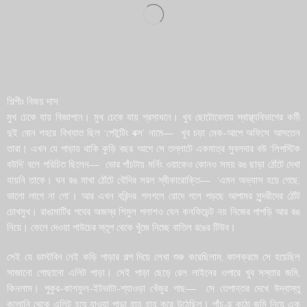
শিল্পীঃ বিজয় দাস
মুখ ঢেকে যায় বিজ্ঞাপনে। মুখ ঢেকে যায় প্রসাধনে। খুব ছোটোবেলায় স্বাস্থ্যবিভাগের কর্মী
দুই বোন শহরে বিখ্যাত ছিল ‘পেইন্টিং বক্স’ নামে— খুব চড়া মেক-আপে অফিসে আসতেন
তারা। এখন যে পাড়ায় থাকি কুড়ি বছর আগে সে তল্লাটে একমাত্র সুবলদার বউ ‘লিপস্টিক
বউদি’ বলে পরিচিত ছিলেন— ভোর পাঁচটায় মর্নিং ওয়াকেও কোনও সময় রঙ ছাড়া ঠোঁটে দেখা
যায়নি তাকে। ঘন রঙ মাখা ঠোঁটে বৌদির সরল স্বীকারোক্তি— ‘এমন অভ্যাস হয়ে গেছে,
ভালো লাগে না গো’। আর এখন বরিন্দর গলগলে রোদে গলে পড়ছে আপামর সুন্দরীদের ঠোঁট
চোখমুখ। রাঙামাটির পথের অজস্র শিমুল পলাশও যেন কনফিডেন্ট নয় নিজের পাপড়ি আর রঙ
নিয়ে। ফেলে দেওয়া পাউচের স্তূপ থেকে খুঁজে নিচ্ছে বাতিল রঙের টিউব।
সেই যে ডাস্টবিন নেই কড়ি পাড়ার গল্প দিয়ে লেখা শুরু করেছিলাম, কালক্রমে সে হয়েছিল
সাজানো গোছানো এলিট পাড়া। সেই পাড়া ছেড়ে রেল লাইনের ওপারে খুব সস্তার জমি,
কিনলাম। পুকুর-কাশফুল-ইটভাটা-শ্যাওড়া খেঁজুর গাছ— সে তেপান্তর দেখে উদ্বাস্তু
কলোনি থেকে এলিট হয়ে যাওয়া পাড়া হায় হায় করে উঠেছিল। পাঁচ-ছ কাঠা জমি নিয়ে এক