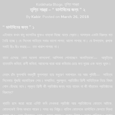
Kolikhata Blogs
,
তৃপ্তি সান্ত্রা
তৃপ্তি সান্ত্রা – “ ডাস্টবিনের জন্য ” ২
By
Kabir
.
Posted on
March 26, 2018
“ ডাস্টবিনের জন্য ” ১
এইভাবে কখন বাবু কলোনির বুকেও ধাক্কা দিচ্ছে অন্য স্রোত। অসম্ভব একটা বিরুদ্ধ মত
তৈরি হচ্ছে। যে সিনেমা সাহিত্য সবার ভালো লাগত, ভালো লাগছে না। যে উপন্যাস, গল্পকে
সবাই ছিঃ ছিঃ করছে— তত খারাপ লাগছে না।
হাতে এসেছে ‘বেলা অবেলা কালবেলা’, আশিসদা শোনাচ্ছেন ‘জনান্তিকে’— আবৃত্তির
হাততালি কবিতা, রাগী কবিতা, আবেগের থরো থরো কবিতার চেয়ে কত দূরের এক অন্য ভুবন।
নেহাৎ চাঁদ ফুলপাখি শুভদৃষ্টি ফুলশয্যা হয়ে মধুরেণ সমাপয়েৎ নয় আর পৃথিবী— সাহিত্য
সিনেমায় খুঁজছি বহুমাত্রিক শেড। সম্মানিত, পুরস্কৃত, প্রতিষ্ঠিত শিল্পী সাহিত্যিক নিয়ে বিষম
গোল বেঁধেছে মনে। প্রকৃত শিল্পী কী প্রতিষ্ঠার জন্য লড়ে যাবেন না কী দাঁড়াবেন প্রতিষ্ঠানের
বিরুদ্ধে?
খ্যাতি রসে জরো জরো এলিট কবি লেখকরা প্রতিষ্ঠা আর প্রতিষ্ঠানের বোতলে আটকে,
বোতলকেই বিশ্ব ভাবতে পারেন। সময় বড় নিষ্ঠুর। বাতিল বোতলকে ডাস্টবিনে ফেলতে দ্বিধা