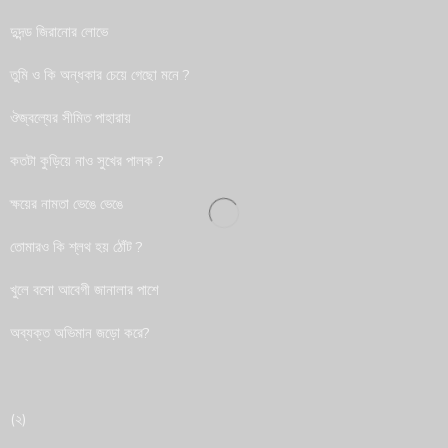
দুদন্ড জিরানোর লোভে
তুমি ও কি অন্ধকার চেয়ে গেছো মনে ?
ঔজ্বল্যের সীমিত পাহারায়
কতটা কুড়িয়ে নাও সুখের পালক ?
ক্ষয়ের নামতা ভেঙে ভেঙে
তোমারও কি শ্লথ হয় ঠোঁট ?
খুলে বসো আবেগী জানালার পাশে
অব্যক্ত অভিমান জড়ো করে?
(২)