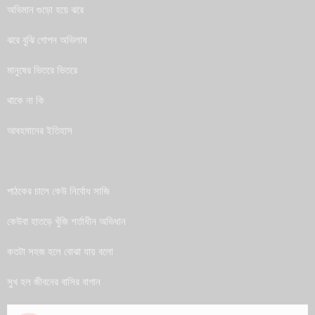
অভিমান গুড়ো হয়ে ঝরে
ঝরে বুঝি গোপন অভিলাষ
মানুষের ভিতরে ভিতরে
থাকে না কি
আবহমানের ইতিহাস
Phone
পাঠকের চালে কেউ নির্বোধ সাজি
কেউবা হাতড়ে খুঁজি শর্তাধীন অভিধান
WhatsApp
কতটা সহজ হলে বোঝা যায় বলো
Track Your Order
সুখ হল জীবনের বাসির বাগান