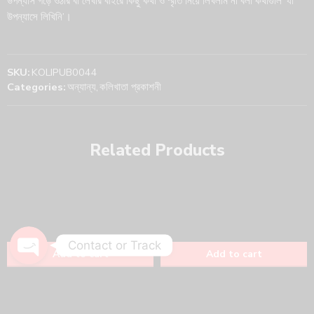
উপন্যাস গড়ে ওঠার বা লেখার বাইরে কিছু কথা ও স্মৃতি নিয়ে লিখলাম না বলা কথাগুলি ‘যা
উপন্যাসে লিখিনি’।
SKU:
KOLIPUB0044
Categories:
অন্যান্য
,
কলিখাতা প্রকাশনী
Phone
WhatsApp
Related Products
Track Your Order
Contact or Track