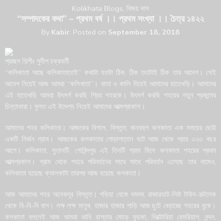
Kolikhata Blogs
,
বিজয় দাস
“সম্পাদকের কথা” – প্রথম বর্ষ ।। প্রথম সংখ্যা ।। চৈত্র ১৪২২
By
Kabir
.
Posted on
September 18, 2018
প্রচ্ছদ শিল্পীঃ সুদীপ চক্রবর্তী
“কলিকাতা আছে কলিকাতাতেই” কথাটা যতটা ঠিক, ঠিক ততটাই ঠিক তার আবেগ। সেই
আবেগ নিয়েই আজ আমরা “কলিখাতা”। খাতা ও কালি দিয়েই আমাদের হাতেখড়ি। আমাদের
এই হাতেখড়ি আমরা উৎসর্গ করছি প্রিয় শহরকে। উৎসর্গ করছি শহরের নতুন প্রজন্মের
চিন্তাধারা। মুলত এই উদ্দেশ্য নিয়েই আমাদের আত্মপ্রাকাশ।
আমাদের শহর কলিকাতা। আজকের বিশাল, বিস্তৃত, জনবহুল কলকাতা এক সময়ের ছোট্ট
একটি নির্জন গ্রাম। আজকের কলকাতার গোড়াপত্তন ঘটে আজ থেকে প্রায় ৩২৩ বছর
আগে। কলিকাতা, সুতানটি, গোবিন্দপুর এই তিনটি গ্রাম মিলে কলকাতা শহরের প্রথম
আত্মপ্রকাশ। গ্রাম থেকে শহরে পরিবর্তনের সাথে সাথে পরিবর্তন এসেছে তার নামেও,
কলিকাতা হয়েছে ক্যালকাটা তারপর আজ হয়েছে কলকাতা।
আজ আমাদের শহর অনেকদূর বিস্তৃত। গড়িয়া থেকে দমদম, রাজারহাট-নিউ টাউন-সল্টলেক
থেকে বি-বি-দি বাগ। লক্ষ লক্ষ মানুষ, হাজার হাজার গাড়ি আজ ছুটে বেড়াচ্ছে শহরের বুকে।
কলকাতা বললেই আজ আমরা ভাবি রাস্তার মোড়ে ফুচকা, ভিক্টোরিয়া মেমরিয়াল, নন্দন,