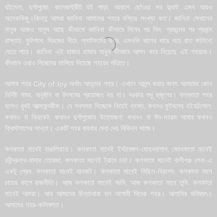
বইমেলা, দুর্গাপুজো, কলেজস্ট্রীট বই পাড়া, আকাশ ছোঁওয়া সব ফ্ল্যাট এমন আরও
অনেককিছু।কিন্তু আমরা জানিনা আমাদের শহরে বস্তির সংখ্যা কত। জানিনা সেখানের
মানুষ আজও মানুষ আছে কীভাবে! জানিনা কীভাবে দিনের পর দিন, প্রজন্মের পর প্রজন্ম
রাস্তায়, ফুটপাথে, ব্রিজের নীচে, প্লাটফর্মের উপর, এমনকি খালের ধারে শুয়ে রাত কাটানো
যেতে পারে। জানিনা এই হাজার হাজার মানুষ কীভাবে আপন করে নিয়েছে এই শহরকে।
কীভাবে এরাও নিজেদের ভাসিয়ে দিয়েছে শহরের গতিতে।
আমার শহর City of Joy অর্থাৎ আনন্দের শহর। এখানে আনন্দ করার জন্য আমাদের কোন
নির্দিষ্ট সময়, অনুষ্ঠান বা উৎসবের প্রয়োজন হয় না। দরকার শুধু হুজুগের। কলকাতা শহর
হলেও খুবই আত্মকেন্দ্রীক। যে সবসময় নিজেকে নিয়েই ব্যস্ত, কখনও ফুটবলের হইহট্টগোল,
কখনও বা ক্রিকেট; কখনও দুর্গাপুজোর উত্তেজনা, কখনও বা ঈদ-মহরম আবার কখনও
ক্রিস্টমাসের সান্তা। একটি শহর বারবার দেখা দেয় বিভিন্ন সাজে।
কলকাতা মানেই বাঙালিয়ানা। কলকাতা মানেই ইস্টবেঙ্গল-মোহনবাগান, কোলকাতা মানেই
রবীন্দ্রনাথ-মাদার তেরেজা, কলকাতা মানেই ট্রামে চড়া। কলকাতা মানেই বালীগঞ্জ লেক-এ
একটু প্রেম, কলকাতা মানেই যানজট। কলকাতা মানেই মিছিল-ব্রিগেড, কলকাতা মানে
চায়ের কাপে রাজনীতি। আজ কলকাতা মানেই আমি, আজ কলকাতা মানে তুমি, কলকাতা
মানেই আমরা। আর আমাদের চিন্তাধারা হল আগামী দিনের শহর। আগামির ভবিষ্যৎ।
আমাদের শহর-কলিকাতা।
Phone