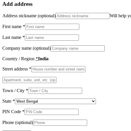
Add address
Address nickname
(optional)
Will help y
First name
*
Last name
*
Company name
(optional)
Country / Region
*
India
Street address
*
Apartment,
suite,
unit,
Town / City
*
etc.
(optional)
State
*
PIN Code
*
Phone
(optional)