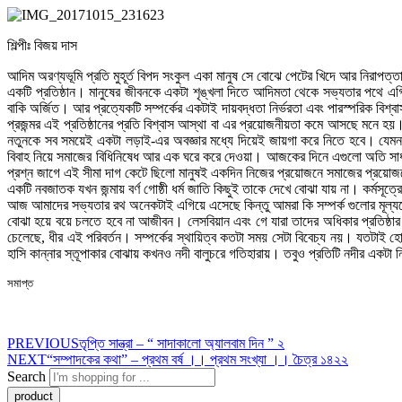
শিল্পীঃ বিজয় দাস
আদিম অরণ্যভূমি প্রতি মুহূর্ত বিপদ সংকুল একা মানুষ সে বোঝে পেটের খিদে আর নিরাপত্ত
একটি প্রতিষ্ঠান। মানুষের জীবনকে একটা শৃঙ্খলা দিতে আদিমতা থেকে সভ্যতার পথে এগিয়ে
বাকি অর্জিত। আর প্রত্যেকটি সম্পর্কের একটাই দায়বদ্ধতা নির্ভরতা এবং পারস্পরিক বিশ্
প্রজন্মর এই প্রতিষ্ঠানের প্রতি বিশ্বাস আস্থা বা এর প্রয়োজনীয়তা কমে আসছে মনে 
নতুনকে সব সময়েই একটা লড়াই-এর অবজ্ঞার মধ্যে দিয়েই জায়গা করে নিতে হবে। যেমন কিছ
বিবাহ নিয়ে সমাজের বিধিনিষেধ আর এক ঘরে করে দেওয়া। আজকের দিনে এগুলো অতি সাধারণ স
প্রশ্ন জাগে এই সীমা দাগ কেটে ছিলো মানুষই একদিন নিজের প্রয়োজনে সমাজের প্রয়োজনে।
একটি নবজাতক যখন জন্মায় বর্ণ গোষ্ঠী ধর্ম জাতি কিছুই তাকে দেখে বোঝা যায় না। কর্মসূত
আজ আমাদের সভ্যতার রথ অনেকটাই এগিয়ে এসেছে কিন্তু আমরা কি সম্পর্ক গুলোর মূল্যবোধ
বোঝা হয়ে বয়ে চলতে হবে না আজীবন। লেসবিয়ান এবং গে যারা তাদের অধিকার প্রতিষ্ঠার লড়
চেলেছে, ধীর এই পরিবর্তন। সম্পর্কের স্থায়িত্ব কতটা সময় সেটা বিবেচ্য নয়। যতটাই হো
হাসি কান্নার স্তূপাকার বোঝায় কখনও নদী বালুচরে গতিহারায়। তবুও প্রতিটি নদীর একটা
সমাপ্ত
PREVIOUS
তৃপ্তি সান্ত্রা – “ সাদাকালো অ্যালবাম দিন ” ২
NEXT
“সম্পাদকের কথা” – প্রথম বর্ষ ।। প্রথম সংখ্যা ।। চৈত্র ১৪২২
Search