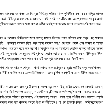
আমাদের জানাচ্ছে মহাবিশ্বের বিভিন্ন ক্ষতির থেকে পৃথিবীকে রক্ষা করার শক্তি তাদের
া যতই বিভিন্ন মাধ্যম থেকে জানতে পারছি ততই সত্যজিৎ রায়-এর প্রফেসর শঙ্কুর একটা
ক্ষণ যন্ত্রেও যাদের দেখা পাওয়া কঠিন তারাই শুরু করেছে মানব সভ্যতার এই ধ্বংস যজ্ঞ।
থ্যের ভিত্তিতে জানা যাচ্ছে সমগ্র বিশ্বের প্রায় বত্রিশ লক্ষ মানুষ এই মারাত্মক
নে চলেছি। গতকাল কতজন ছিল, আর আজ কতজন হল? এরপরের থাবাটা যেন আমার বা আমার
ানুষ কখনও পড়েছেন বলে মনে হয় না। কিছুদিন আগেও আমাদের দৈনন্দিন ব্যস্ত জীবনে অনেক
ারবার ফেসবুকের নিউস্‌ ফিড স্ক্রোল করা ছাড়া বা হোয়াটস্‌ অ্যাপ, ইন্টাগ্রাম, টিক-
সর্বকালীন সমান্তরাল চলতে পারে না। এই অবস্থা আমাদের মেনে নিতেই হবে।
ে আশেপাশের সব বাড়ি অংশগ্রহণ সাথে কোনও এক মহানুভব রাস্তার লাইটও বন্ধ করে দিলেন।
 পিটিয়ে জাহির করার চমকদারি বিজ্ঞাপন। তবে কুর্ণিশ অবশ্যই জানানো উচিৎ আমাদের দেশ
রটি দেওয়াল এবং একাগ্র নীরবতা। সেক্ষেত্রে হয়ত কিছু কবিরা এখন বেশ ভালোই আছেন,
বসর! তাঁরা কি উপভোগ করছেন, না এতদিনের বন্দিদশায় জমে উঠছে নৈরাশা! …বলতে পারব না।
মারি থেকে মুক্তি পাবে ভারত? এই রকম বহু প্রশ্ন। তবে পুরো পৃথিবীর সাথে ভারতও লড়াই
রে বন্ধ, যার প্রভাব পড়ছে বিশ্ব অর্থনীতিতে। যা এক চিন্তার বিষয়। ভবিষ্যতের কথা