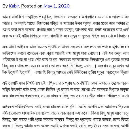
By
Kabir
.
Posted on
May 1, 2020
আমরা একবিংশ শতাব্দীতে প্রযুক্তি, বিজ্ঞান ও সভ্যতার অগ্রগতির এমন এক জায়গায় অবস
আছে। অবশ্যই আছে! বিজ্ঞানের শক্তি ও ক্ষমতার উপর প্রশ্ন করার মতো জ্ঞান আমার ন
গল্পের কথা মনে আসছে, গল্পটার নাম ‘গোলক রহস্য’, আপনারা যারা গল্পটা পড়েছেন তারা এ
এবং অবশ্যই ধর্মীয় বিশ্বাসে দাঙ্গা, রাজনীতি করে মৃত্যু ও মৃতের মিছিল করার থেকে বিজ্
এক মারণ ভাইরাস আজ সমস্ত পৃথিবীতে মানব সভ্যতার অগ্রগমনের পথকে হঠাৎ করে ঘরবন্
ভাইরাসের কবলে রয়েছেন এবং প্রায় আড়াই লক্ষ মানুষ মারা গেছেন। এই সব তথ্য 
পরিবারের উপর না পরে সেই ভয়ে অথবা সরকারের লকডাউনের সিদ্ধান্তে একপ্রকার অসহায় অ
কিছু করার থাকলেও সময়ের অভাব তা হয়ে ওঠে নি, কিন্তু এখন…। একবার ভাবুন এখন আপনার
টক ইত্যাদি ইত্যাদি। এখানেই কিন্তু আসছে সেই নিউটনের তৃতীয় সূত্র, ‘প্রত্যেক ক্রি
এই লেখাটি যখন লিখছিলাম ৫ই এপ্রিল, রাত প্রায় ৯.৩০মিনিট, তখন আমাদের দেশের প্রধা
সত্যি উৎসবই বটে! তবে একটা জিনিস খুব ভালো লাগছে দেশের এই অসময়ে বিখ্যাত মানুষদে
এবং রাজ্যগুলির প্রধানদের, তাদের সাধ্য বা কিছু ক্ষেত্রে সাধ্যাতীত কাজ ও পরিকল্পনা
এইরকম পরিস্থিতিতে সবাই ঘরের চারদেওয়ালে বন্দি—আমি, আপনি এবং আমাদের প্রিয়জনে
যদিনা কোনও সাংসারিক গোলযোগ তাদের একাগ্রতা ভঙ্গ করে। কিংবা কিছু মানুষ হয়ত নতুন 
কিন্তু যেটা বলতে পারি প্রায় সকলের মধ্যেই কিন্তু বহু প্রশ্নের পাহাড় জমছে, মনের 
করছে। কিন্তু আমার মতে আসল লড়াই এখনও শুরুই হয়নি, লড়াইয়ের সময় আসছে আগামি দিনে