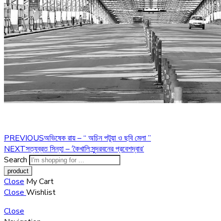
PREVIOUS
অভিষেক রায় – “ অচিন পটুয়া ও ছবি মেলা ”
NEXT
সত্যব্রত সিন্‌হা – ‘কৈখালি:সুন্দরবনের প্রবেশদ্বার’
Search
Close
My Cart
Close
Wishlist
Close