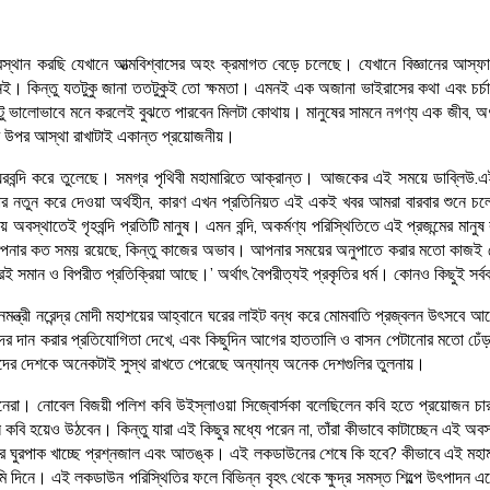
্থান করছি যেখানে আত্মবিশ্বাসের অহং ক্রমাগত বেড়ে চলেছে। যেখানে বিজ্ঞানের আস্ফালন 
েই। কিন্তু যতটুকু জানা ততটুকুই তো ক্ষমতা। এমনই এক অজানা ভাইরাসের কথা এবং চর্চ
কটু ভালোভাবে মনে করলেই বুঝতে পারবেন মিলটা কোথায়। মানুষের সামনে নগণ্য এক জীব, অণুবী
ঞানের উপর আস্থা রাখাটাই একান্ত প্রয়োজনীয়।
দি করে তুলেছে। সমগ্র পৃথিবী মহামারিতে আক্রান্ত। আজকের এই সময়ে ডাব্লিউ.এইচ.ও. ত
আমার নতুন করে দেওয়া অর্থহীন, কারণ এখন প্রতিনিয়ত এই একই খবর আমরা বারবার শু
বস্থাতেই গৃহবন্দি প্রতিটি মানুষ। এমন বন্দি, অকর্মণ্য পরিস্থিতিতে এই প্রজন্মের ম
 কত সময় রয়েছে, কিন্তু কাজের অভাব। আপনার সময়ের অনুপাতে করার মতো কাজই নেই, শুধু ব
য়ারই সমান ও বিপরীত প্রতিক্রিয়া আছে।’ অর্থাৎ বৈপরীত্যই প্রকৃতির ধর্ম। কোনও কিছুই 
নমন্ত্রী নরেন্দ্র মোদী মহাশয়ের আহ্বানে ঘরের লাইট বন্ধ করে মোমবাতি প্রজ্বলন উৎসব
র দান করার প্রতিযোগিতা দেখে, এবং কিছুদিন আগের হাততালি ও বাসন পেটানোর মতো ঢেঁড়া
 আমাদের দেশকে অনেকটাই সুস্থ রাখতে পেরেছে অন্যান্য অনেক দেশগুলির তুলনায়।
রা। নোবেল বিজয়ী পলিশ কবি উইস্লাওয়া সিজ্বোর্সকা বলেছিলেন কবি হতে প্রয়োজন চা
কবি হয়েও উঠবেন। কিন্তু যারা এই কিছুর মধ্যে পরেন না, তাঁরা কীভাবে কাটাচ্ছেন এই অ
ভিতরে ঘুরপাক খাচ্ছে প্রশ্নজাল এবং আতঙ্ক। এই লকডাউনের শেষে কি হবে? কীভাবে এই মহা
। এই লকডাউন পরিস্থিতির ফলে বিভিন্ন বৃহৎ থেকে ক্ষুদ্র সমস্ত শিল্পে উৎপাদন একেবা