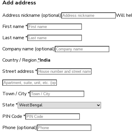
Add address
Address nickname
(optional)
Will he
First name
*
Last name
*
Company name
(optional)
Country / Region
*
India
Street address
*
Apartment,
suite,
Town / City
*
unit,
etc.
(optional)
State
*
PIN Code
*
Phone
(optional)