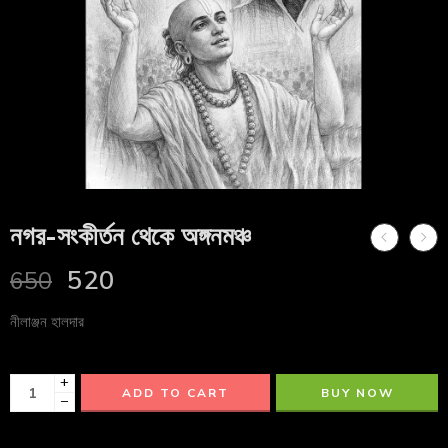
নগর-সংকীর্তন থেকে অঙ্গনমঞ্চ
520
650
নীলাঞ্জন হালদার
+
ADD TO CART
BUY NOW
−