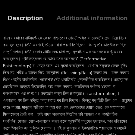
Description
Additional information
বাদল সরকারের নাট্যদর্শনকে কেবল পাশ্চাত্যের গ্রোটোভস্কি বা ব্রেখটের লেন্স দিয়ে বিচার
করা ভুল হবে। তিনি অবশ্যই তাঁদের দ্বারা প্রভাবিত ছিলেন, কিন্তু তাঁর আত্তীকরণ ছিল
সম্পূর্ণ দেশজ। তিনি বাংলার মাটির নিচে চাপা পড়া সুপ্রাচীন এক জ্ঞানতত্ত্বকে খুঁড়ে বের
করেছিলেন। শ্রীচৈতন্যদেব যে ‘আচরণাত্মক জ্ঞানতত্ত্ব’ (Performative
Epistemology) বা ‘দেহজ জ্ঞান’-এর সূচনা করেছিলেন—যেখানে সত্যকে কেবল বুদ্ধি
দিয়ে নয়, শরীর ও আবেগ দিয়ে ‘আস্বাদন’ (Relishing/Rasa) করতে হয়—বাদল সরকার
বিংশ শতাব্দীর রাজনৈতিক প্রেক্ষাপটে সেই ধারাটিকেই পুনরুজ্জীবিত করেছিলেন। চৈতন্যদেব
চেয়েছিলেন ভক্তের চিত্তশুদ্ধি, আর বাদল সরকার চেয়েছিলেন দর্শকের ‘চেতনা’ বা
কনশাসনেস-এর জাগরণ। উভয়েরই লক্ষ্য ছিল রূপান্তর (Transformation)।
একজনের পথ ছিল ভক্তি, অন্যজনের পথ ছিল বিপ্লব। কিন্তু পদ্ধতিটি ছিল এক—মানুষের
কাছে যাওয়া, মানুষের শরীরকে মাধ্যম করা এবং ভেদাভেদের দেয়াল ভেঙে এক মহামানবের
মিলনক্ষেত্র তৈরি করা। তাই বাদল সরকারের থিয়েটার চর্চা আসলে এক ‘রাজনৈতিক
সংকীর্তন’, যেখানে খোল-করতালের বদলে বাজে শ্রমজীবী মানুষের হৃদস্পন্দন, আর হরিনামের
বদলে উচ্চারিত হয় মুক্তির স্লোগান। এই সেক্যুলার বা ইহজাগতিক প্রয়োগের মাধ্যমেই