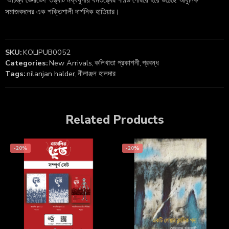
‘অচিন্ত্য ভেদাভেদ’ তত্ত্বটি মধ্যযুগীয় ধর্মতত্ত্বের গণ্ডি পেরিয়ে হয়ে উঠেছে আধুনিক
সমাজবদলের এক শক্তিশালী দার্শনিক হাতিয়ার।
SKU:
KOLIPUB0052
Categories:
New Arrivals
,
কলিখাতা প্রকাশনী
,
প্রবন্ধ
Tags:
nilanjan halder
,
নীলাঞ্জন হালদার
Related Products
-20%
-20%
Phone
WhatsApp