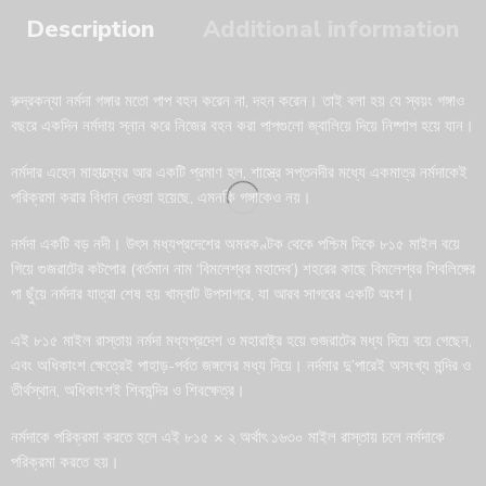
Description
Additional information
রুদ্রকন্যা নর্মদা গঙ্গার মতো পাপ বহন করেন না, দহন করেন। তাই বলা হয় যে স্বয়ং গঙ্গাও
বছরে একদিন নর্মদায় স্নান করে নিজের বহন করা পাপগুলো জ্বালিয়ে দিয়ে নিষ্পাপ হয়ে যান।
নর্মদার এহেন মাহাত্ম্যের আর একটি প্রমাণ হল, শাস্ত্রে সপ্তনদীর মধ্যে একমাত্র নর্মদাকেই
পরিক্রমা করার বিধান দেওয়া হয়েছে, এমনকি গঙ্গাকেও নয়।
নর্মদা একটি বড় নদী। উৎস মধ্যপ্রদেশের অমরকণ্টক থেকে পশ্চিম দিকে ৮১৫ মাইল বয়ে
গিয়ে গুজরাটের কটপোর (বর্তমান নাম ‘বিমলেশ্বর মহাদেব’) শহরের কাছে বিমলেশ্বর শিবলিঙ্গের
পা ছুঁয়ে নর্মদার যাত্রা শেষ হয় খাম্বাট উপসাগরে, যা আরব সাগরের একটি অংশ।
এই ৮১৫ মাইল রাস্তায় নর্মদা মধ্যপ্রদেশ ও মহারাষ্ট্র হয়ে গুজরাটের মধ্য দিয়ে বয়ে গেছেন,
এবং অধিকাংশ ক্ষেত্রেই পাহাড়-পর্বত জঙ্গলের মধ্য দিয়ে। নর্দমার দু’পারেই অসংখ্য মন্দির ও
তীর্থস্থান, অধিকাংশই শিবমন্দির ও শিবক্ষেত্র।
নর্মদাকে পরিক্রমা করতে হলে এই ৮১৫ × ২ অর্থাৎ ১৬৩০ মাইল রাস্তায় চলে নর্মদাকে
পরিক্রমা করতে হয়।