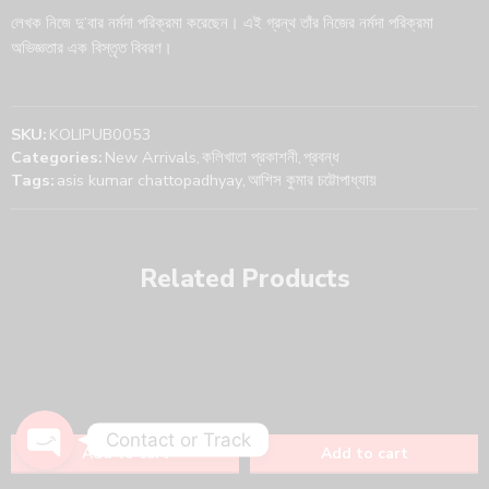
লেখক নিজে দু’বার নর্মদা পরিক্রমা করেছেন। এই গ্রন্থ তাঁর নিজের নর্মদা পরিক্রমা
অভিজ্ঞতার এক বিস্তৃত বিবরণ।
SKU:
KOLIPUB0053
Categories:
New Arrivals
,
কলিখাতা প্রকাশনী
,
প্রবন্ধ
Tags:
asis kumar chattopadhyay
,
আশিস কুমার চট্টোপাধ্যায়
Phone
Related Products
WhatsApp
Track Your Order
Contact or Track