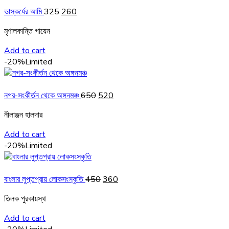
Original
Current
ভাস্কর্যের আমি
325
260
price
price
মৃণালকান্তি গায়েন
was:
is:
₹325.
₹260.
Add to cart
-20%
Limited
Original
Current
নগর-সংকীর্তন থেকে অঙ্গনমঞ্চ
650
520
price
price
নীলাঞ্জন হালদার
was:
is:
₹650.
₹520.
Add to cart
-20%
Limited
Original
Current
বাংলার লুপ্তপ্রায় লোকসংস্কৃতি
450
360
price
price
তিলক পুরকায়স্থ
was:
is:
₹450.
₹360.
Add to cart