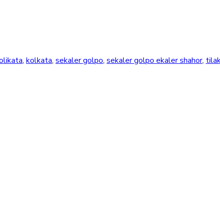
olikata
,
kolkata
,
sekaler golpo
,
sekaler golpo ekaler shahor
,
tila