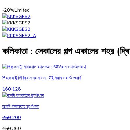
-20%
Limited
কলিকাতা : সেকালের গল্প একালের শহর (দ্বি
প্রিফেস টু লিরিক্যাল ব্যালাডস্ : উইলিয়াম ওয়ার্ডসওয়ার্থ
Original
Current
160
128
price
price
was:
is:
বনেদি কলকাতার দুর্গোৎসব
₹160.
₹128.
Original
Current
250
200
price
price
Original
Current
450
360
was:
is: