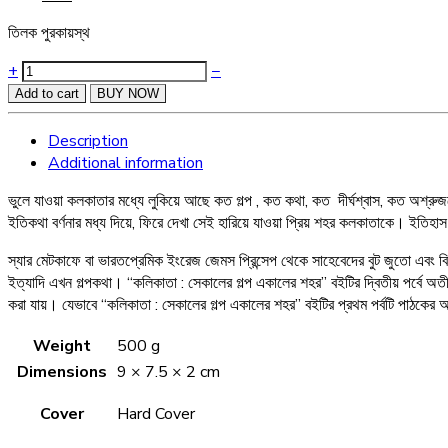
price
price
₹250.
₹200.
তিলক পুরকায়স্থ
was:
is:
₹450.
₹360.
Quantity
+
−
Add to cart
BUY NOW
Description
Additional information
ভুলে যাওয়া কলকাতার মধ্যে লুকিয়ে আছে কত গল্প , কত কথা, কত দীর্ঘশ্বাস, কত অশ্
ইতিকথা বর্ণনার মধ্য দিয়ে, ফিরে দেখা সেই হারিয়ে যাওয়া প্রিয় শহর কলকাতাকে। ইতিহা
স্যার মেটকাফে বা ভারতপ্রেমিক ইংরেজ জেমস প্রিন্সেপ থেকে সাহেবেদের বুট জুতো এবং বিদ্
ইত্যাদি এখন গল্পকথা। “কলিকাতা : সেকালের গল্প একালের শহর” বইটির দ্বিতীয় পর্বে অ
করা যায়। যেভাবে “কলিকাতা : সেকালের গল্প একালের শহর” বইটির প্রথম পর্বটি পাঠকের
Weight
500 g
Dimensions
9 × 7.5 × 2 cm
Cover
Hard Cover