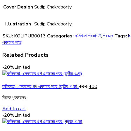
Cover Design
Sudip Chakraborty
Illustration
Sudip Chakraborty
SKU:
KOLIPUB0013
Categories:
কলিখাতা প্রকাশনী
,
প্রবন্ধ
Tags:
k
একালের শহর
Related Products
-20%
Limited
Original
Current
কলিকাতা : সেকালের গল্প একালের শহর (তৃতীয় খণ্ড)
499
400
price
price
তিলক পুরকায়স্থ
was:
is:
₹499.
₹400.
Add to cart
-20%
Limited