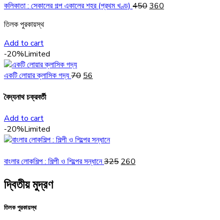
Original
Current
কলিকাতা : সেকালের গল্প একালের শহর (প্রথম খণ্ড)
450
360
price
price
তিলক পুরকায়স্থ
was:
is:
₹450.
₹360.
Add to cart
-20%
Limited
Original
Current
একটি লোয়ার ক্লাসিক গদ্য
70
56
price
price
was:
is:
বৈদ্যনাথ চক্রবর্তী
₹70.
₹56.
Add to cart
-20%
Limited
Original
Current
বাংলার লোকশিল্প : শিল্পী ও শিল্পের সন্ধানে
325
260
price
price
দ্বিতীয় মুদ্রণ
was:
is:
₹325.
₹260.
তিলক পুরকায়স্থ