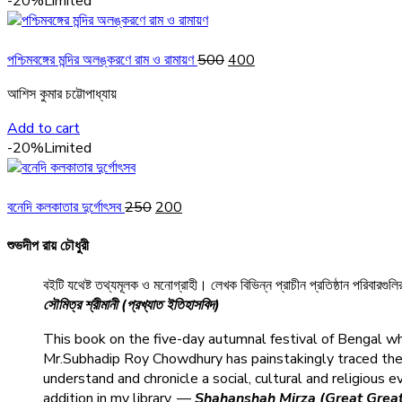
-20%
Limited
Original
Current
পশ্চিমবঙ্গের মন্দির অলঙ্করণে রাম ও রামায়ণ
500
400
price
price
আশিস কুমার চট্টোপাধ্যায়
was:
is:
₹500.
₹400.
Add to cart
-20%
Limited
Original
Current
বনেদি কলকাতার দুর্গোৎসব
250
200
price
price
was:
is:
শুভদীপ রায় চৌধুরী
₹250.
₹200.
বইটি যথেষ্ট তথ্যমূলক ও মনোগ্রাহী। লেখক বিভিন্ন প্রাচীন প্রতিষ্ঠান পরিবা
সৌমিত্র শ্রীমানী (প্রখ্যাত ইতিহাসবিদ)
This book on the five-day autumnal festival of Bengal whi
Mr.Subhadip Roy Chowdhury has painstakingly traced the e
understand and chronicle a social, cultural and religious 
addition in my library. —
Shahanshah Mirza (Great Great