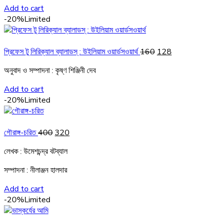
Add to cart
-20%
Limited
Original
Current
প্রিফেস টু লিরিক্যাল ব্যালাডস্ : উইলিয়াম ওয়ার্ডসওয়ার্থ
160
128
price
price
অনুবাদ ও সম্পাদনা : কৃষ্ণ শিঞ্জিনী দেব
was:
is:
₹160.
₹128.
Add to cart
-20%
Limited
Original
Current
গৌরাঙ্গ-চরিত
400
320
price
price
লেখক : উমেশচন্দ্র বটব্যাল
was:
is:
₹400.
₹320.
সম্পাদনা : নীলাঞ্জন হালদার
Add to cart
-20%
Limited