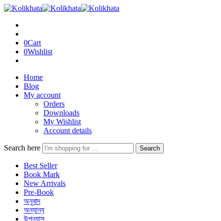
0
Cart
0
Wishlist
Home
Blog
My account
Orders
Downloads
My Wishlist
Account details
Search here
Search
Best Seller
Book Mark
New Arrivals
Pre-Book
অনুবাদ
অন্যান্য
উপন্যাস