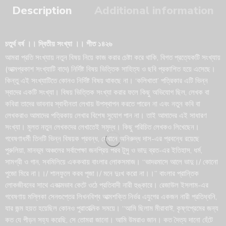
Description
Additional information
চতুর্থ বর্ষ ।। দ্বিতীয় সংখ্যা ।। শীত ১৪২৬
আমরা প্রতি সংখ্যায় নতুন বিষয় নিয়ে কাজ করার চেষ্টা করে থাকি, বিগত প্রত্যেকটি সংখ্যায়
(আত্মপ্রকাশ সংখ্যাটি বাদে) নির্দিষ্ট বিষয় ভিত্তিক সাহিত্য ও ছবি প্রকাশিত হয়ে এসেছে।
কিন্তু এই সংখ্যাটিতে কোনও নির্দিষ্ট বিষয় থাকছে না। ‘কলিখাতা’ পত্রিকার এটি ভিন্ন
স্বাদের একটি সংখ্যা। বিষয় ভিত্তিক সংখ্যা করার ফলে কিছু অভিযোগ ছিল, লেখক বা
কবিরা তাদের ভাবনার স্বাধীনতা লেখায় উপস্থাপন করতে পারেন না এবং নতুন কবি বা
লেখকরাও আমাদের পত্রিকায় লেখার বিশেষ সুযোগ পান না। তাই আমাদের এই সাধারণ
সংখ্যা। মূলত নতুন লেখকদের লেখাতেই সমৃদ্ধ। কিছু পরিচিত লেখকও লিখেছেন।
গবেষণাধর্মী তিনটি ভিন্ন বিষয়ক প্রবন্ধ, যেখানে অনিরুদ্ধ দাস-এর প্রবন্ধে রয়েছে
পুরুলিয়া, মানভূম অঞ্চলের সর্বাপেক্ষা জনপ্রিয় পরব টুসু ও ভাদু ব্রত-এর ইতিহাস, ধর্ম,
সামগ্রী ও গান, সবমিলিয়ে এককথায় বাংলার লোকসমাজ। “ভাদরমাসে আলে ভাদু।/ কোনো
পুজো মিরে না।।/ শালফুলে করব পূজা।/ মনে দুঃখ করো না।।” বাংলার প্রান্তিক
লোকজীবনের সাথে একাত্মভাব কেটে ওঠে প্রতিবাদী নারী হুঙ্কারে। রেজাউল ইসলাম-এর
গবেষণায় মল্লিকা সেনগুপ্তের লিখনবিশ্ব আত্মশক্তি নির্ভর এযুগের একজন নারী প্রতিধ্বনি,
যার জন্ম হয়ত হয়েছিল কোনও পুরাতাত্মিক সময়ে। “আমি ছিলাম মীরাবাঈ, কৃষ্ণপ্রেমের জন্য
কত যে পীড়ন সহ্য করেছি, সে তোমরা জানো। আমি উমরাও জান। কত দৈত্য দানো হেঁটে