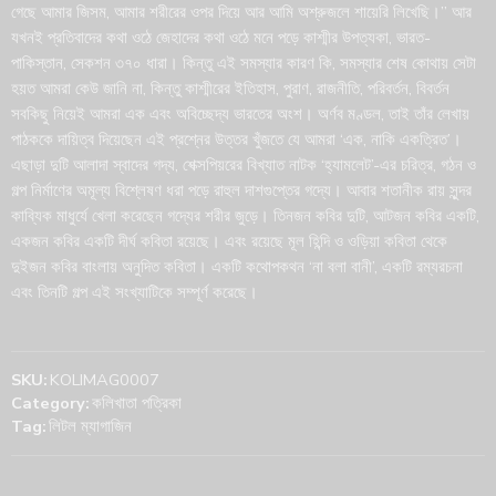
গেছে আমার জিসম, আমার শরীরের ওপর দিয়ে আর আমি অশ্রুজলে শায়েরি লিখেছি।” আর
যখনই প্রতিবাদের কথা ওঠে জেহাদের কথা ওঠে মনে পড়ে কাশ্মীর উপত্যকা, ভারত-
পাকিস্তান, সেকশন ৩৭০ ধারা। কিন্তু এই সমস্যার কারণ কি, সমস্যার শেষ কোথায় সেটা
হয়ত আমরা কেউ জানি না, কিন্তু কাশ্মীরের ইতিহাস, পুরাণ, রাজনীতি, পরিবর্তন, বিবর্তন
সবকিছু নিয়েই আমরা এক এবং অবিচ্ছেদ্য ভারতের অংশ। অর্ণব মণ্ডল, তাই তাঁর লেখায়
পাঠককে দায়িত্ব দিয়েছেন এই প্রশ্নের উত্তর খুঁজতে যে আমরা ‘এক, নাকি একত্রিত’।
এছাড়া দুটি আলাদা স্বাদের গদ্য, শেক্সপিয়রের বিখ্যাত নাটক ‘হ্যামলেট’-এর চরিত্র, গঠন ও
গল্প নির্মাণের অমূল্য বিশ্লেষণ ধরা পড়ে রাহুল দাশগুপ্তের গদ্যে। আবার শতানীক রায় সুন্দর
কাব্যিক মাধুর্যে খেলা করেছেন গদ্যের শরীর জুড়ে। তিনজন কবির দুটি, আটজন কবির একটি,
একজন কবির একটি দীর্ঘ কবিতা রয়েছে। এবং রয়েছে মূল হিন্দি ও ওড়িয়া কবিতা থেকে
দুইজন কবির বাংলায় অনুদিত কবিতা। একটি কথোপকথন ‘না বলা বানী’, একটি রম্যরচনা
এবং তিনটি গল্প এই সংখ্যাটিকে সম্পূর্ণ করেছে।
SKU:
KOLIMAG0007
Category:
কলিখাতা পত্রিকা
Tag:
লিটল ম্যাগাজিন
Phone